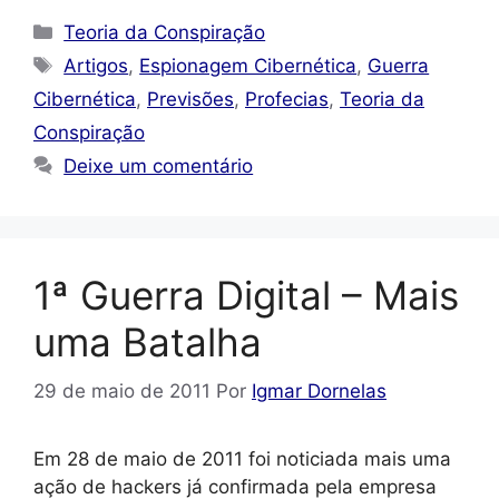
Categorias
Teoria da Conspiração
Tags
Artigos
,
Espionagem Cibernética
,
Guerra
Cibernética
,
Previsões
,
Profecias
,
Teoria da
Conspiração
Deixe um comentário
1ª Guerra Digital – Mais
uma Batalha
29 de maio de 2011
Por
Igmar Dornelas
Em 28 de maio de 2011 foi noticiada mais uma
ação de hackers já confirmada pela empresa