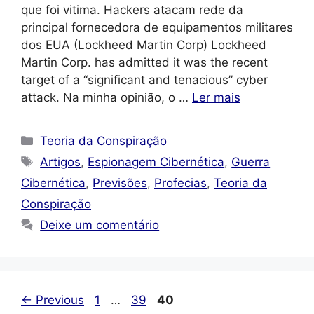
que foi vitima. Hackers atacam rede da
principal fornecedora de equipamentos militares
dos EUA (Lockheed Martin Corp) Lockheed
Martin Corp. has admitted it was the recent
target of a “significant and tenacious” cyber
attack. Na minha opinião, o …
Ler mais
Categorias
Teoria da Conspiração
Tags
Artigos
,
Espionagem Cibernética
,
Guerra
Cibernética
,
Previsões
,
Profecias
,
Teoria da
Conspiração
Deixe um comentário
Page
Page
Page
←
Previous
1
…
39
40