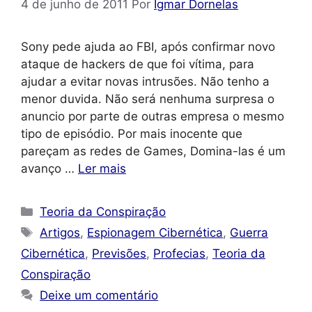
4 de junho de 2011
Por
Igmar Dornelas
Sony pede ajuda ao FBI, após confirmar novo
ataque de hackers de que foi vítima, para
ajudar a evitar novas intrusões. Não tenho a
menor duvida. Não será nenhuma surpresa o
anuncio por parte de outras empresa o mesmo
tipo de episódio. Por mais inocente que
pareçam as redes de Games, Domina-las é um
avanço …
Ler mais
Categorias
Teoria da Conspiração
Tags
Artigos
,
Espionagem Cibernética
,
Guerra
Cibernética
,
Previsões
,
Profecias
,
Teoria da
Conspiração
Deixe um comentário