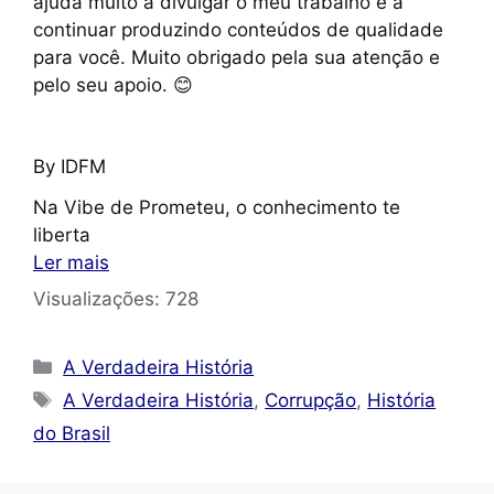
ajuda muito a divulgar o meu trabalho e a
continuar produzindo conteúdos de qualidade
para você. Muito obrigado pela sua atenção e
pelo seu apoio. 😊
By IDFM
Na Vibe de Prometeu, o conhecimento te
liberta
Ler mais
Visualizações:
728
Categorias
A Verdadeira História
Tags
A Verdadeira História
,
Corrupção
,
História
do Brasil