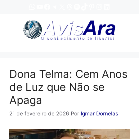
Pular
WhatsApp
YouTube
Facebook
Telegram
X
Threads
Spotify
TikTok
Pinterest
Instagram
LinkedIn
para
o
conteúdo
Dona Telma: Cem Anos
de Luz que Não se
Apaga
21 de fevereiro de 2026
Por
Igmar Dornelas