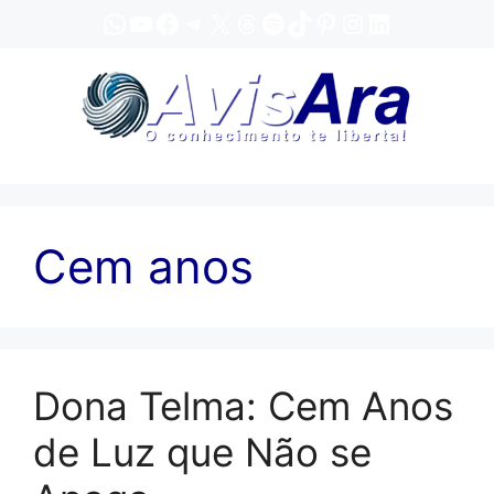
Pular
WhatsApp
YouTube
Facebook
Telegram
X
Threads
Spotify
TikTok
Pinterest
Instagram
LinkedIn
para
o
conteúdo
Cem anos
Dona Telma: Cem Anos
de Luz que Não se