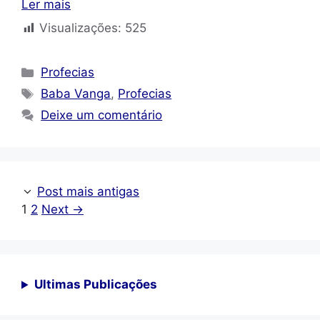
Ler mais
Visualizações:
525
Categorias
Profecias
Tags
Baba Vanga
,
Profecias
Deixe um comentário
Post mais antigas
Page
Page
1
2
Next
→
Ultimas Publicações