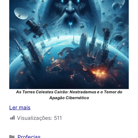
As Torres Celestes Cairão: Nostradamus e o Temor do
Apagão Cibernético
Ler mais
Visualizações:
511
Categorias
Profecias