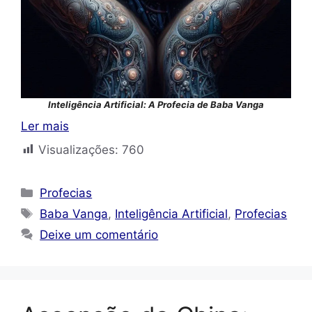
Inteligência Artificial: A Profecia de Baba Vanga
Ler mais
Visualizações:
760
Categorias
Profecias
Tags
Baba Vanga
,
Inteligência Artificial
,
Profecias
Deixe um comentário