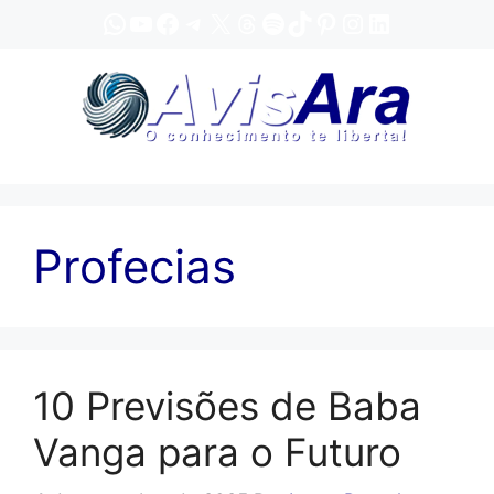
Pular
WhatsApp
YouTube
Facebook
Telegram
X
Threads
Spotify
TikTok
Pinterest
Instagram
LinkedIn
para
o
conteúdo
Profecias
10 Previsões de Baba
Vanga para o Futuro