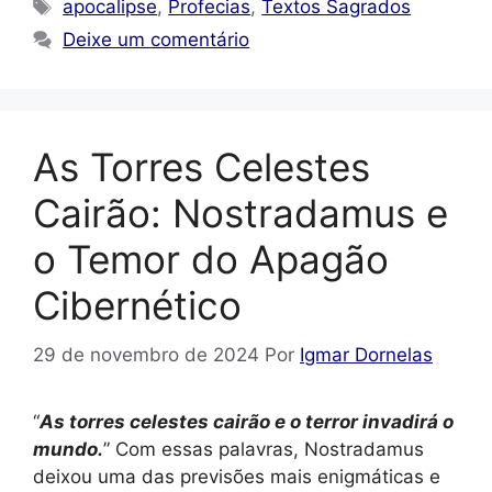
Tags
apocalipse
,
Profecias
,
Textos Sagrados
Deixe um comentário
As Torres Celestes
Cairão: Nostradamus e
o Temor do Apagão
Cibernético
29 de novembro de 2024
Por
Igmar Dornelas
“
As torres celestes cairão e o terror invadirá o
mundo.
” Com essas palavras, Nostradamus
deixou uma das previsões mais enigmáticas e