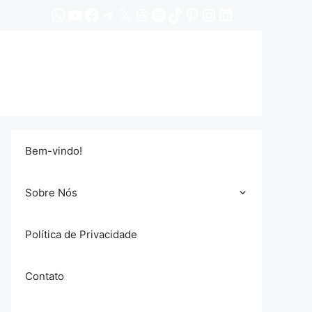
WhatsApp
YouTube
Facebook
Telegram
X
Threads
Spotify
TikTok
Pinterest
Instagram
LinkedIn
Bem-vindo!
Sobre Nós
Política de Privacidade
Contato