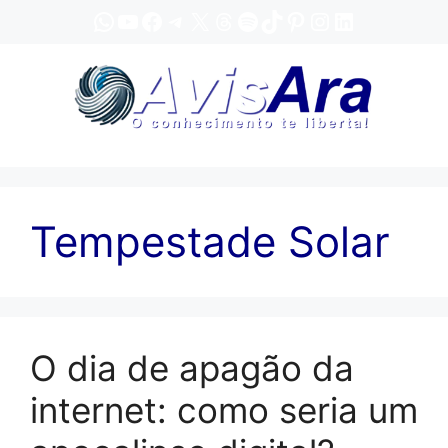
Pular
WhatsApp
YouTube
Facebook
Telegram
X
Threads
Spotify
TikTok
Pinterest
Instagram
LinkedIn
para
o
conteúdo
Tempestade Solar
O dia de apagão da
internet: como seria um