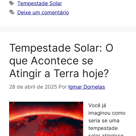
Tags
Tempestade Solar
Deixe um comentário
Tempestade Solar: O
que Acontece se
Atingir a Terra hoje?
28 de abril de 2025
Por
Igmar Dornelas
Você já
imaginou como
seria se uma
tempestade
solar atingisse