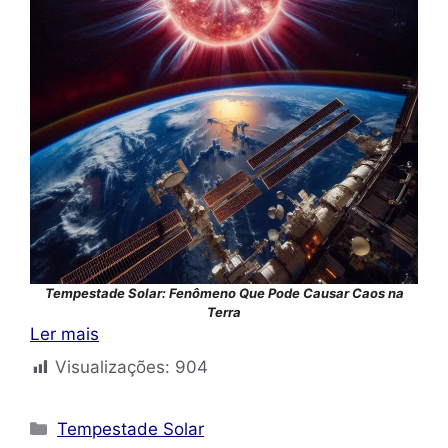
Tempestade Solar: Fenômeno Que Pode Causar Caos na
Terra
Ler mais
Visualizações:
904
Categorias
Tempestade Solar