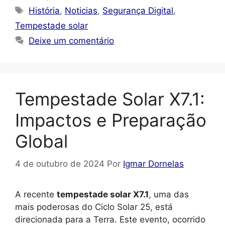
Tags
História
,
Noticias
,
Segurança Digital
,
Tempestade solar
Deixe um comentário
Tempestade Solar X7.1:
Impactos e Preparação
Global
4 de outubro de 2024
Por
Igmar Dornelas
A recente
tempestade solar X7.1
, uma das
mais poderosas do Ciclo Solar 25, está
direcionada para a Terra. Este evento, ocorrido