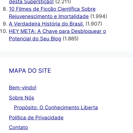
desta Superstição!
(2.211)
10 Filmes de Ficção Científica Sobre
Rejuvenescimento e Imortalidade
(1.994)
A Verdadeira História do Brasil.
(1.907)
HEY META: A Chave para Desbloquear o
Potencial do Seu Blog
(1.885)
MAPA DO SITE
Bem-vindo!
Sobre Nós
Propósito: O Conhecimento Liberta
Política de Privacidade
Contato