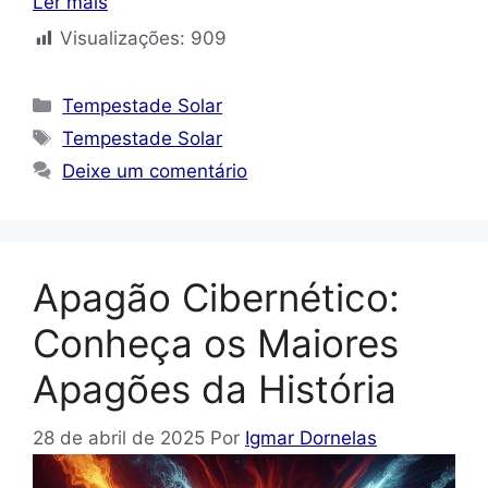
Ler mais
Visualizações:
909
Categorias
Tempestade Solar
Tags
Tempestade Solar
Deixe um comentário
Apagão Cibernético:
Conheça os Maiores
Apagões da História
28 de abril de 2025
Por
Igmar Dornelas