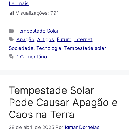
Ler mais
Visualizações:
791
Categorias
Tempestade Solar
Tags
Apagão
,
Artigos
,
Futuro
,
Internet
,
Sociedade
,
Tecnologia
,
Tempestade solar
1 Comentário
Tempestade Solar
Pode Causar Apagão e
Caos na Terra
28 de abril de 2025
Por
Igmar Dornelas