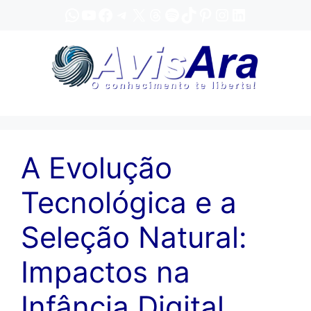
Pular
WhatsApp
YouTube
Facebook
Telegram
X
Threads
Spotify
TikTok
Pinterest
Instagram
LinkedIn
para
o
conteúdo
A Evolução
Tecnológica e a
Seleção Natural:
Impactos na
Infância Digital