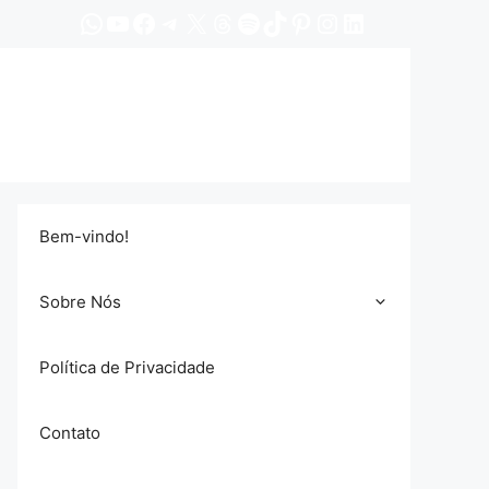
WhatsApp
YouTube
Facebook
Telegram
X
Threads
Spotify
TikTok
Pinterest
Instagram
LinkedIn
Bem-vindo!
Sobre Nós
Política de Privacidade
Contato