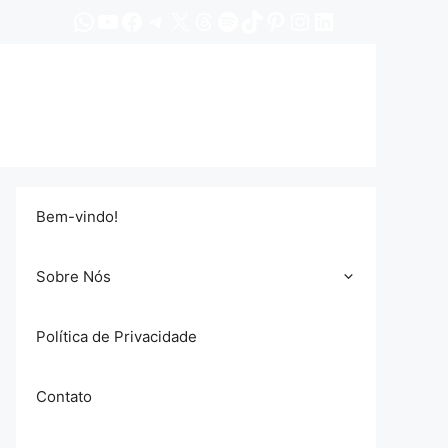
WhatsApp
YouTube
Facebook
Telegram
X
Threads
Spotify
TikTok
Pinterest
Instagram
LinkedIn
Bem-vindo!
Sobre Nós
Política de Privacidade
Contato