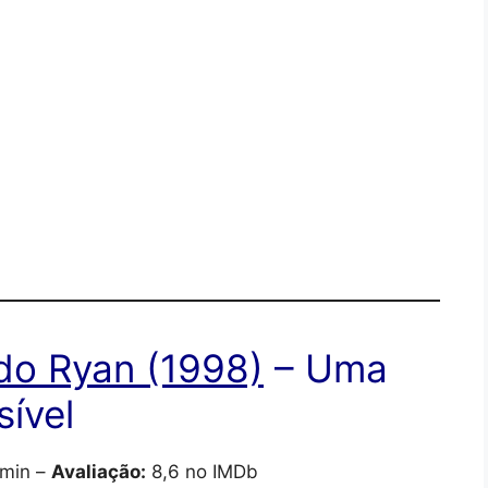
do Ryan (1998)
– Uma
ível
min –
Avaliação:
8,6 no IMDb