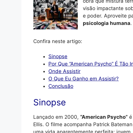
obra que mistura terr
visão impactante sob
e poder. Aproveite 
psicologia humana
.
Confira neste artigo:
Sinopse
Por Que “American Psycho” É Tão 
Onde Assistir
O Que Eu Ganho em Assistir?
Conclusão
Sinopse
Lançado em 2000,
“American Psycho”
é 
Ellis. O filme acompanha Patrick Bateman 
uma vida aparentemente perfeita: jovem, r