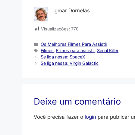
Igmar Dornelas
Visualizações:
770
Categorias
Os Melhores Filmes Para Assistir
Tags
Filmes
,
Filmes para assistir
,
Serial Killer
Se liga nessa: SpaceX
Se liga nessa: Virgin Galactic
Deixe um comentário
Você precisa fazer o
login
para publicar u