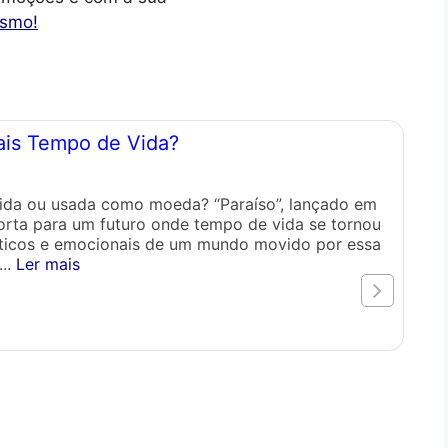
esmo!
Mais Tempo de Vida?
10 
1
dida ou usada como moeda? “Paraíso”, lançado em
Orig
porta para um futuro onde tempo de vida se tornou
para
éticos e emocionais de um mundo movido por essa
...
Ler mais
LEI