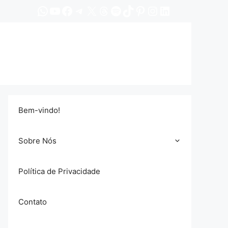
WhatsApp
YouTube
Facebook
Telegram
X
Threads
Spotify
TikTok
Pinterest
Instagram
LinkedIn
Bem-vindo!
Sobre Nós
Política de Privacidade
Contato