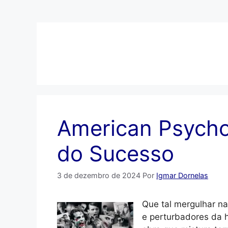
Pular
para
o
conteúdo
American Psycho
do Sucesso
3 de dezembro de 2024
Por
Igmar Dornelas
Que tal mergulhar n
e perturbadores da 