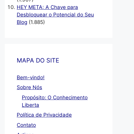
HEY META: A Chave para
Desbloquear o Potencial do Seu
Blog
(1.885)
Filmes Para Quando Você Não Sabe o Que Assis
9 de novembro de 2024
Igmar Dornelas
MAPA DO SITE
inally posted 2023-06-28 14:14:00. Você já ficou diante d
 outro, perdendo tempo procurando por filmes para assisti
Bem-vindo!
A MAIS
Sobre Nós
Propósito: O Conhecimento
Liberta
Política de Privacidade
Contato