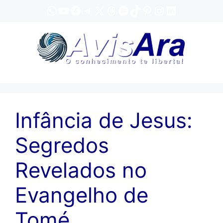
Pular
WhatsApp
YouTube
Facebook
Telegram
X
Threads
Spotify
TikTok
Pinterest
Instagram
LinkedIn
para
o
conteúdo
Infância de Jesus:
Segredos
Revelados no
Evangelho de
Tomé