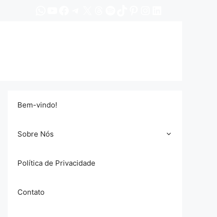
WhatsApp
YouTube
Facebook
Telegram
X
Threads
Spotify
TikTok
Pinterest
Instagram
LinkedIn
Bem-vindo!
Sobre Nós
Política de Privacidade
Contato