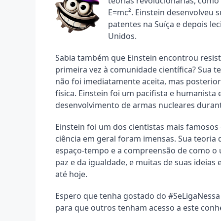
teorias revolucionárias, como 
E=mc². Einstein desenvolveu s
patentes na Suíça e depois le
Unidos.
Sabia também que Einstein encontrou resist
primeira vez à comunidade científica? Sua te
não foi imediatamente aceita, mas posterior
física. Einstein foi um pacifista e humanista
desenvolvimento de armas nucleares duran
Einstein foi um dos cientistas mais famosos d
ciência em geral foram imensas. Sua teoria d
espaço-tempo e a compreensão de como o un
paz e da igualdade, e muitas de suas ideias
até hoje.
Espero que tenha gostado do #SeLigaNessa d
para que outros tenham acesso a este conh