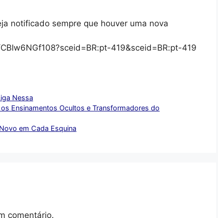
eja notificado sempre que houver uma nova
/s/CBIw6NGf108?sceid=BR:pt-419&sceid=BR:pt-419
Liga Nessa
 os Ensinamentos Ocultos e Transformadores do
o Novo em Cada Esquina
m comentário.