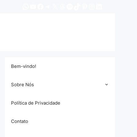
WhatsApp
YouTube
Facebook
Telegram
X
Threads
Spotify
TikTok
Pinterest
Instagram
LinkedIn
Bem-vindo!
Sobre Nós
Política de Privacidade
Contato