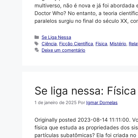
multiverso, não é nova e já foi abordada 
Doctor Who? No entanto, a teoria científi
paralelos surgiu no final do século XX, c
Categorias
Se Liga Nessa
Tags
Ciência
,
Ficção Científica
,
Física
,
Mistério
,
Rela
Deixe um comentário
Se liga nessa: Físic
1 de janeiro de 2025
Por
Igmar Dornelas
Originally posted 2023-08-14 11:11:00. V
física que estuda as propriedades dos s
partículas subatômicas? Ela foi criada no 