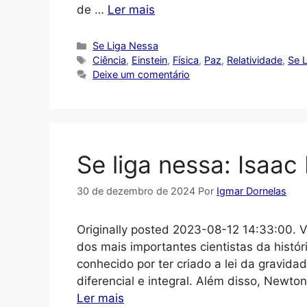
de …
Ler mais
Categorias
Se Liga Nessa
Tags
Ciência
,
Einstein
,
Física
,
Paz
,
Relatividade
,
Se 
Deixe um comentário
Se liga nessa: Isaa
30 de dezembro de 2024
Por
Igmar Dornelas
Originally posted 2023-08-12 14:33:00. 
dos mais importantes cientistas da histó
conhecido por ter criado a lei da gravidade
diferencial e integral. Além disso, Newt
Ler mais