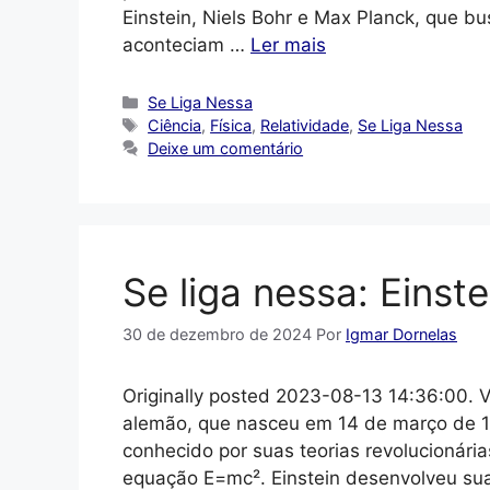
Einstein, Niels Bohr e Max Planck, que 
aconteciam …
Ler mais
Categorias
Se Liga Nessa
Tags
Ciência
,
Física
,
Relatividade
,
Se Liga Nessa
Deixe um comentário
Se liga nessa: Einste
30 de dezembro de 2024
Por
Igmar Dornelas
Originally posted 2023-08-13 14:36:00. Vo
alemão, que nasceu em 14 de março de 1
conhecido por suas teorias revolucionária
equação E=mc². Einstein desenvolveu sua