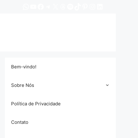
WhatsApp
YouTube
Facebook
Telegram
X
Threads
Spotify
TikTok
Pinterest
Instagram
LinkedIn
Bem-vindo!
Sobre Nós
Política de Privacidade
Contato