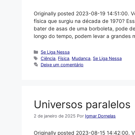
Originally posted 2023-08-19 14:51:00. V
física que surgiu na década de 1970? Es
bater de asas de uma borboleta, pode de
longo do tempo, podem levar a grandes
Categorias
Se Liga Nessa
Tags
Ciência
,
Física
,
Mudança
,
Se Liga Nessa
Deixe um comentário
Universos paralelos
2 de janeiro de 2025
Por
Igmar Dornelas
Originally posted 2023-08-15 14:42:00. V