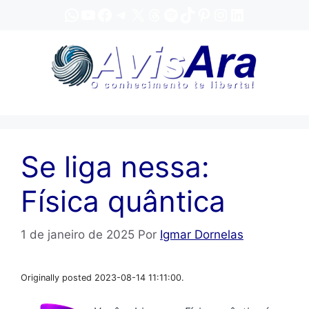
Pular
WhatsApp
YouTube
Facebook
Telegram
X
Threads
Spotify
TikTok
Pinterest
Instagram
LinkedIn
para
o
conteúdo
Se liga nessa:
Física quântica
1 de janeiro de 2025
Por
Igmar Dornelas
Originally posted 2023-08-14 11:11:00.