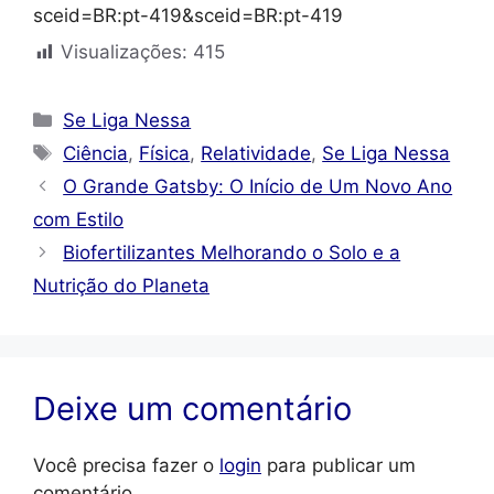
sceid=BR:pt-419&sceid=BR:pt-419
Visualizações:
415
Categorias
Se Liga Nessa
Tags
Ciência
,
Física
,
Relatividade
,
Se Liga Nessa
O Grande Gatsby: O Início de Um Novo Ano
com Estilo
Biofertilizantes Melhorando o Solo e a
Nutrição do Planeta
Deixe um comentário
Você precisa fazer o
login
para publicar um
comentário.