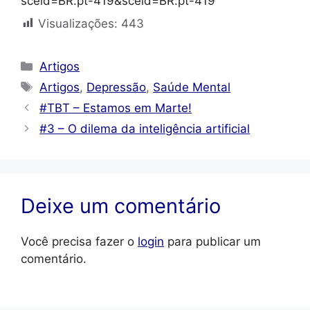
sceid=BR:pt-419&sceid=BR:pt-419
Visualizações:
443
Categorias
Artigos
Tags
Artigos
,
Depressão
,
Saúde Mental
#TBT – Estamos em Marte!
#3 – O dilema da inteligência artificial
Deixe um comentário
Você precisa fazer o
login
para publicar um
comentário.