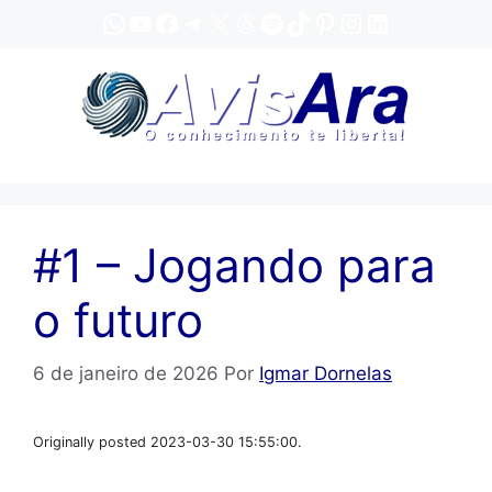
Pular
WhatsApp
YouTube
Facebook
Telegram
X
Threads
Spotify
TikTok
Pinterest
Instagram
LinkedIn
para
o
conteúdo
#1 – Jogando para
o futuro
6 de janeiro de 2026
Por
Igmar Dornelas
Originally posted 2023-03-30 15:55:00.