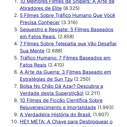
10 Melhores Filmes de Snipers: A Arte de
Atiradores de Elite
(8.325)
5 Filmes Sobre Tráfico Humano Que Você
Precisa Conhecer
(3.316)
Sequestro e Resgate: 5 Filmes Baseados
em Fatos Reais.
(2.858)
7 Filmes Sobre Telepatia que Vão Desafiar
Sua Mente
(2.688)
Tráfico Humano: 7 Filmes Baseados em
Fatos Reais
(2.410)
A Arte da Guerra: 3 Filmes Baseado em
Estratégias de Sun Tzu
(2.250)
Bolsa No Chão Dá Azar? Descubra a
Verdade desta Superstição!
(2.211)
10 Filmes de Ficção Científica Sobre
Rejuvenescimento e Imortalidade
(1.993)
A Verdadeira História do Brasil.
(1.907)
HEY META: A Chave para Desbloquear o