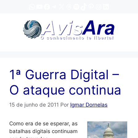
Pular
WhatsApp
YouTube
Facebook
Telegram
X
Threads
Spotify
TikTok
Pinterest
Instagram
LinkedIn
para
o
conteúdo
1ª Guerra Digital –
O ataque continua
15 de junho de 2011
Por
Igmar Dornelas
Como era de se esperar, as
batalhas digitais continuam