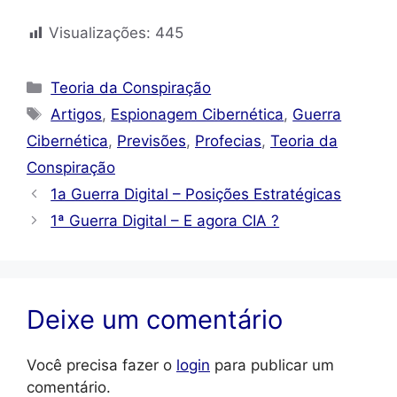
Visualizações:
445
Categorias
Teoria da Conspiração
Tags
Artigos
,
Espionagem Cibernética
,
Guerra
Cibernética
,
Previsões
,
Profecias
,
Teoria da
Conspiração
1a Guerra Digital – Posições Estratégicas
1ª Guerra Digital – E agora CIA ?
Deixe um comentário
Você precisa fazer o
login
para publicar um
comentário.