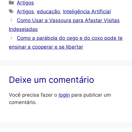
Categorias
Artigos
Tags
Artigos
,
educação
,
Inteligência Artificial
Como Usar a Vassoura para Afastar Visitas
Indesejadas
Como a parábola do cego e do coxo pode te
ensinar a cooperar e se libertar
Deixe um comentário
Você precisa fazer o
login
para publicar um
comentário.