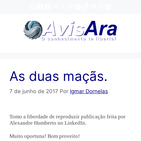
Pular
WhatsApp
YouTube
Facebook
Telegram
X
Threads
Spotify
TikTok
Pinterest
Instagram
LinkedIn
para
o
conteúdo
As duas maçãs.
7 de junho de 2017
Por
Igmar Dornelas
Tomo a liberdade de reproduzir publicação feita por
Alexandre Humberto no LinkedIn.
Muito oportuna! Bom proveito!