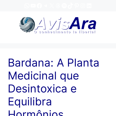
Pular
WhatsApp
YouTube
Facebook
Telegram
X
Threads
Spotify
TikTok
Pinterest
Instagram
LinkedIn
para
o
conteúdo
Bardana: A Planta
Medicinal que
Desintoxica e
Equilibra
Hormônios