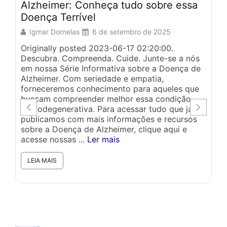
Alzheimer: Conheça tudo sobre essa
A
Doença Terrível
P
Igmar Dornelas
6 de setembro de 2025
Originally posted 2023-06-17 02:20:00.
Or
Descubra. Compreenda. Cuide. Junte-se a nós
do
em nossa Série Informativa sobre a Doença de
ma
Alzheimer. Com seriedade e empatia,
af
forneceremos conhecimento para aqueles que
mu
buscam compreender melhor essa condição
id
neurodegenerativa. Para acessar tudo que já
do
publicamos com mais informações e recursos
fa
sobre a Doença de Alzheimer, clique aqui e
pa
acesse nossas ...
Ler mais
5
LEIA MAIS