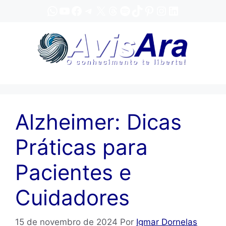
Pular
WhatsApp
YouTube
Facebook
Telegram
X
Threads
Spotify
TikTok
Pinterest
Instagram
LinkedIn
para
o
conteúdo
Alzheimer: Dicas
Práticas para
Pacientes e
Cuidadores
15 de novembro de 2024
Por
Igmar Dornelas