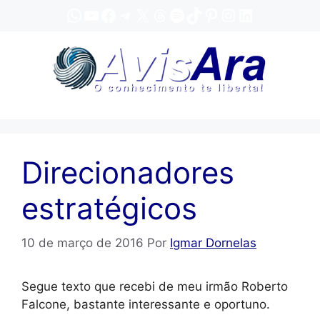
Pular
WhatsApp
YouTube
Facebook
Telegram
X
Threads
Spotify
TikTok
Pinterest
Instagram
LinkedIn
para
o
conteúdo
Direcionadores
estratégicos
10 de março de 2016
Por
Igmar Dornelas
Segue texto que recebi de meu irmão Roberto
Falcone, bastante interessante e oportuno.