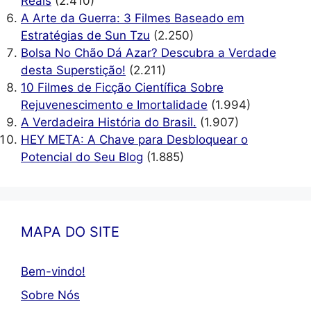
Reais
(2.410)
A Arte da Guerra: 3 Filmes Baseado em
Estratégias de Sun Tzu
(2.250)
Bolsa No Chão Dá Azar? Descubra a Verdade
desta Superstição!
(2.211)
10 Filmes de Ficção Científica Sobre
Rejuvenescimento e Imortalidade
(1.994)
A Verdadeira História do Brasil.
(1.907)
HEY META: A Chave para Desbloquear o
Potencial do Seu Blog
(1.885)
MAPA DO SITE
Bem-vindo!
Sobre Nós