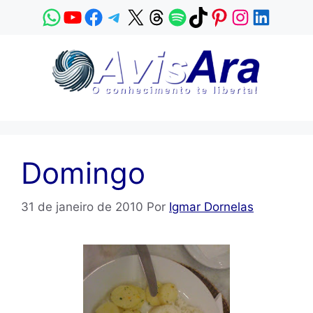
Pular
WhatsApp
YouTube
Facebook
Telegram
X
Threads
Spotify
TikTok
Pinterest
Instagram
LinkedI
para
o
conteúdo
Domingo
31 de janeiro de 2010
Por
Igmar Dornelas