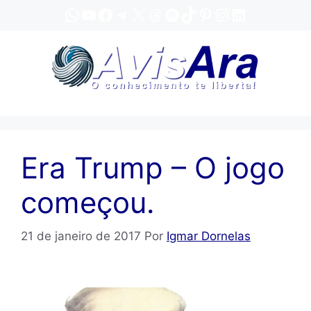
Pular
WhatsApp
YouTube
Facebook
Telegram
X
Threads
Spotify
TikTok
Pinterest
Instagram
LinkedIn
para
o
conteúdo
Era Trump – O jogo
começou.
21 de janeiro de 2017
Por
Igmar Dornelas