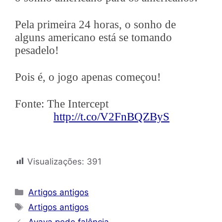
Pela primeira 24 horas, o sonho de
alguns americano está se tomando
pesadelo!
Pois é, o jogo apenas começou!
Fonte: The Intercept
http://t.co/V2FnBQZByS
Visualizações:
391
Categorias
Artigos antigos
Tags
Artigos antigos
Avaya pede falência