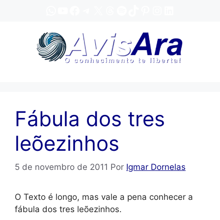
Pular
WhatsApp
YouTube
Facebook
Telegram
X
Threads
Spotify
TikTok
Pinterest
Instagram
LinkedIn
para
o
conteúdo
Fábula dos tres
leõezinhos
5 de novembro de 2011
Por
Igmar Dornelas
O Texto é longo, mas vale a pena conhecer a
fábula dos tres leõezinhos.