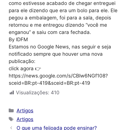
como estivesse acabado de chegar entreguei
para ele dizendo que era um bolo para ele. Ele
pegou a embalagem, foi para a sala, depois
retornou e me entregou dizendo “você me
enganou” e saiu com cara fechada.
By IDFM
Estamos no Google News, nas seguir e seja
notificado sempre que houver uma nova
publicação:
click agora 👉
https://news.google.com/s/CBIw6NGf108?
sceid=BR:pt-419&sceid=BR:pt-419
Visualizações:
410
Categorias
Artigos
Tags
Artigos
O que uma feijoada pode ensinar?