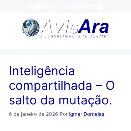
Pular
WhatsApp
YouTube
Facebook
Telegram
X
Threads
Spotify
TikTok
Pinterest
Instagram
LinkedIn
para
o
conteúdo
Inteligência
compartilhada – O
salto da mutação.
6 de janeiro de 2026
Por
Igmar Dornelas