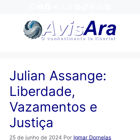
Pular
WhatsApp
YouTube
Facebook
Telegram
X
Threads
Spotify
TikTok
Pinterest
Instagram
LinkedIn
para
o
conteúdo
Julian Assange:
Liberdade,
Vazamentos e
Justiça
25 de junho de 2024
Por
Igmar Dornelas