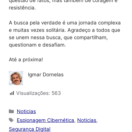
questão de fatos, mas também de coragem e
resistência.
A busca pela verdade é uma jornada complexa
e muitas vezes solitária. Agradeço a todos que
se unem nessa busca, que compartilham,
questionam e desafiam.
Até a próxima!
Igmar Dornelas
Visualizações:
563
Categorias
Noticias
Tags
Espionagem Cibernética
,
Noticias
,
Segurança Digital