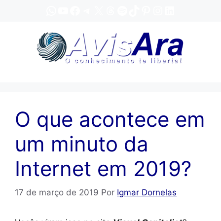
Pular
WhatsApp
YouTube
Facebook
Telegram
X
Threads
Spotify
TikTok
Pinterest
Instagram
LinkedIn
para
o
conteúdo
O que acontece em
um minuto da
Internet em 2019?
17 de março de 2019
Por
Igmar Dornelas