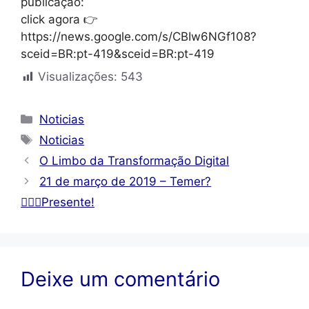
publicação:
click agora 👉
https://news.google.com/s/CBIw6NGf108?
sceid=BR:pt-419&sceid=BR:pt-419
Visualizações:
543
Categorias
Noticias
Tags
Noticias
O Limbo da Transformação Digital
21 de março de 2019 – Temer?
🙋🏼‍♂️Presente!
Deixe um comentário