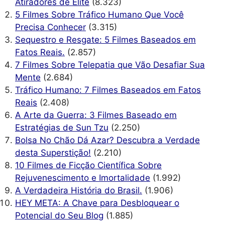
Atiradores de Elite
(8.323)
5 Filmes Sobre Tráfico Humano Que Você
Precisa Conhecer
(3.315)
Sequestro e Resgate: 5 Filmes Baseados em
Fatos Reais.
(2.857)
7 Filmes Sobre Telepatia que Vão Desafiar Sua
Mente
(2.684)
Tráfico Humano: 7 Filmes Baseados em Fatos
Reais
(2.408)
A Arte da Guerra: 3 Filmes Baseado em
Estratégias de Sun Tzu
(2.250)
Bolsa No Chão Dá Azar? Descubra a Verdade
desta Superstição!
(2.210)
10 Filmes de Ficção Científica Sobre
Rejuvenescimento e Imortalidade
(1.992)
A Verdadeira História do Brasil.
(1.906)
HEY META: A Chave para Desbloquear o
Potencial do Seu Blog
(1.885)