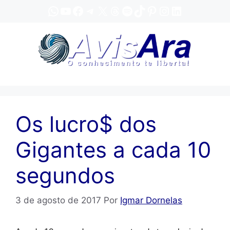
Pular
WhatsApp
YouTube
Facebook
Telegram
X
Threads
Spotify
TikTok
Pinterest
Instagram
LinkedIn
para
o
conteúdo
Os lucro$ dos
Gigantes a cada 10
segundos
3 de agosto de 2017
Por
Igmar Dornelas