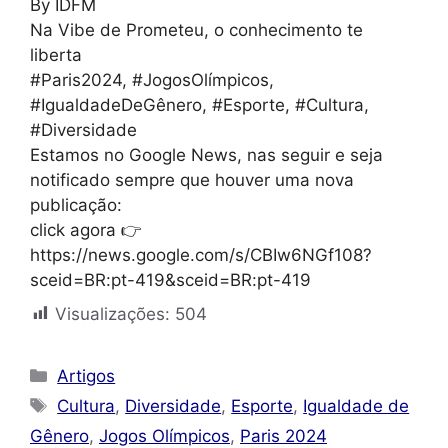
By IDFM
Na Vibe de Prometeu, o conhecimento te
liberta
#Paris2024, #JogosOlímpicos,
#IgualdadeDeGênero, #Esporte, #Cultura,
#Diversidade
Estamos no Google News, nas seguir e seja
notificado sempre que houver uma nova
publicação:
click agora 👉
https://news.google.com/s/CBIw6NGf108?
sceid=BR:pt-419&sceid=BR:pt-419
Visualizações:
504
Categorias
Artigos
Tags
Cultura
,
Diversidade
,
Esporte
,
Igualdade de
Gênero
,
Jogos Olímpicos
,
Paris 2024