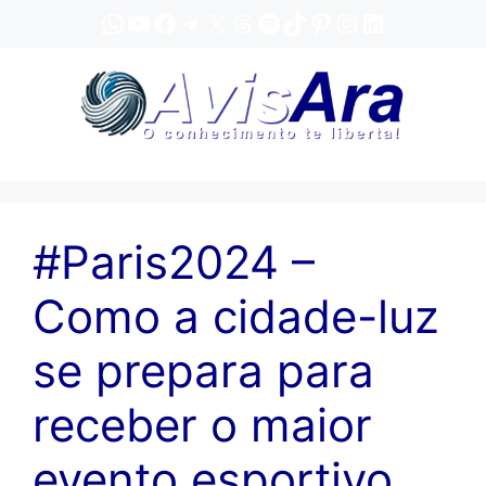
Pular
WhatsApp
YouTube
Facebook
Telegram
X
Threads
Spotify
TikTok
Pinterest
Instagram
LinkedIn
para
o
conteúdo
#Paris2024 –
Como a cidade-luz
se prepara para
receber o maior
evento esportivo