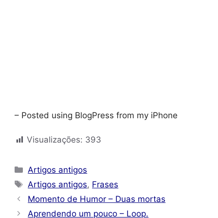
– Posted using BlogPress from my iPhone
Visualizações:
393
Categorias
Artigos antigos
Tags
Artigos antigos
,
Frases
Momento de Humor – Duas mortas
Aprendendo um pouco – Loop.