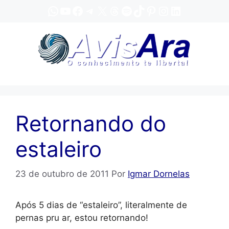
Pular
WhatsApp
YouTube
Facebook
Telegram
X
Threads
Spotify
TikTok
Pinterest
Instagram
LinkedIn
para
o
conteúdo
Retornando do
estaleiro
23 de outubro de 2011
Por
Igmar Dornelas
Após 5 dias de “estaleiro”, literalmente de
pernas pru ar, estou retornando!