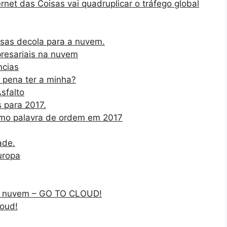
rnet das Coisas vai quadruplicar o tráfego global
oisas decola para a nuvem.
resariais na nuvem
ncias
a pena ter a minha?
sfalto
s para 2017.
omo palavra de ordem em 2017
ade.
uropa
 a nuvem – GO TO CLOUD!
loud!