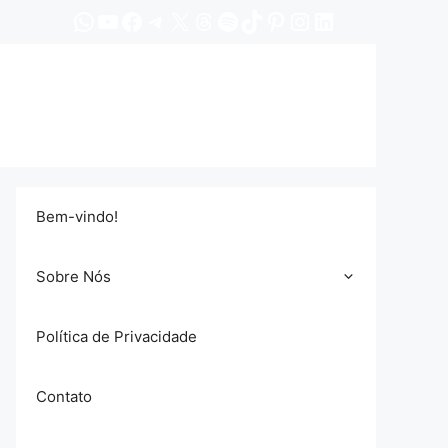
WhatsApp
YouTube
Facebook
Telegram
X
Threads
Spotify
TikTok
Pinterest
Instagram
LinkedIn
Bem-vindo!
Sobre Nós
Política de Privacidade
Contato