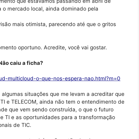
momento que estávamos passando em abril de
a o mercado local, ainda dominado pela
são mais otimista, parecendo até que o gritos
mento oportuno. Acredite, você vai gostar.
Não caiu a ficha?
loud-multicloud-o-que-nos-espera-nao.html?m=0
 algumas situações que me levam a acreditar que
e TI e TELECOM, ainda não tem o entendimento de
ade que vem sendo construída, o que o futuro
 de TI e as oportunidades para a transformação
onais de TIC.