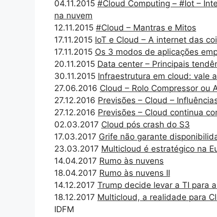
04.11.2015
#Cloud Computing – #Iot – Inte
na nuvem
12.11.2015
#Cloud – Mantras e Mitos
17.11.2015
IoT e Cloud – A internet das c
17.11.2015
Os 3 modos de aplicações emp
20.11.2015
Data center – Principais tendê
30.11.2015
Infraestrutura em cloud: vale 
27.06.2016
Cloud – Rolo Compressor ou A
27.12.2016
Previsões – Cloud – Influência
27.12.2016
Previsões – Cloud continua c
02.03.2017
Cloud pós crash do S3
17.03.2017
Grife não garante disponibilid
23.03.2017
Multicloud é estratégico na E
14.04.2017
Rumo às nuvens
18.04.2017
Rumo às nuvens II
14.12.2017
Trump decide levar a TI para
18.12.2017
Multicloud, a realidade para C
IDFM