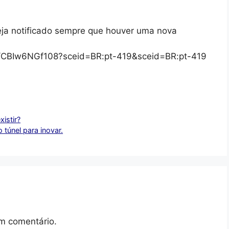
eja notificado sempre que houver uma nova
/s/CBIw6NGf108?sceid=BR:pt-419&sceid=BR:pt-419
istir?
 túnel para inovar.
m comentário.