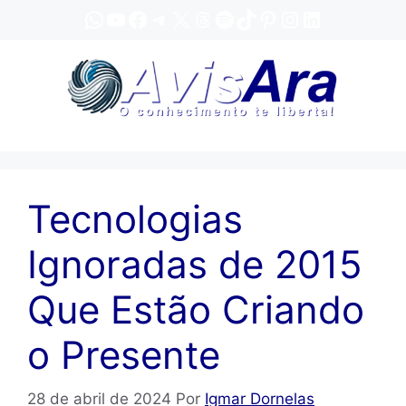
Pular
WhatsApp
YouTube
Facebook
Telegram
X
Threads
Spotify
TikTok
Pinterest
Instagram
LinkedIn
para
o
conteúdo
Tecnologias
Ignoradas de 2015
Que Estão Criando
o Presente
28 de abril de 2024
Por
Igmar Dornelas