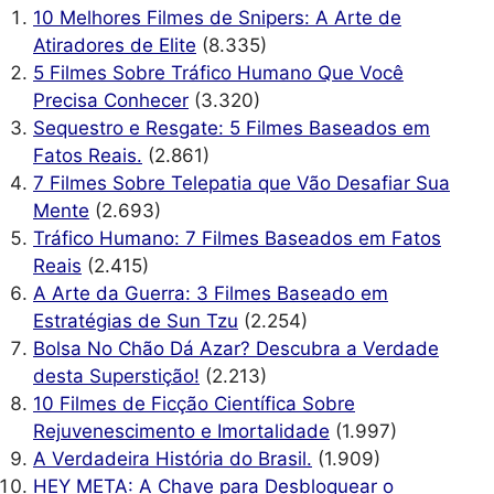
10 Melhores Filmes de Snipers: A Arte de
Atiradores de Elite
(8.335)
5 Filmes Sobre Tráfico Humano Que Você
Precisa Conhecer
(3.320)
Sequestro e Resgate: 5 Filmes Baseados em
Fatos Reais.
(2.861)
7 Filmes Sobre Telepatia que Vão Desafiar Sua
Mente
(2.693)
Tráfico Humano: 7 Filmes Baseados em Fatos
Reais
(2.415)
A Arte da Guerra: 3 Filmes Baseado em
Estratégias de Sun Tzu
(2.254)
Bolsa No Chão Dá Azar? Descubra a Verdade
desta Superstição!
(2.213)
10 Filmes de Ficção Científica Sobre
Rejuvenescimento e Imortalidade
(1.997)
A Verdadeira História do Brasil.
(1.909)
HEY META: A Chave para Desbloquear o