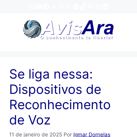
Pular
WhatsApp
YouTube
Facebook
Telegram
X
Threads
Spotify
TikTok
Pinterest
Instagram
LinkedIn
para
o
conteúdo
Se liga nessa:
Dispositivos de
Reconhecimento
de Voz
11 de janeiro de 2025
Por
Igmar Dornelas