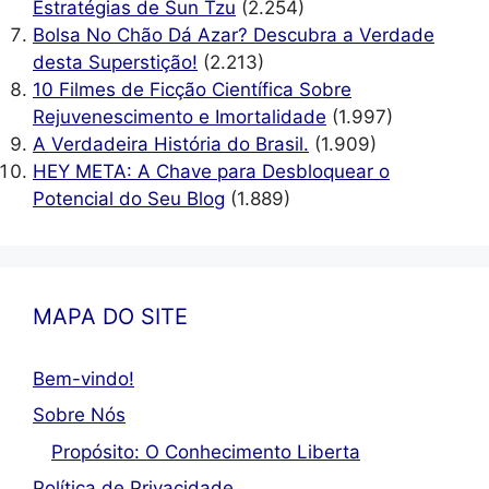
Estratégias de Sun Tzu
(2.254)
Bolsa No Chão Dá Azar? Descubra a Verdade
desta Superstição!
(2.213)
10 Filmes de Ficção Científica Sobre
Rejuvenescimento e Imortalidade
(1.997)
A Verdadeira História do Brasil.
(1.909)
HEY META: A Chave para Desbloquear o
Potencial do Seu Blog
(1.889)
MAPA DO SITE
Bem-vindo!
Sobre Nós
Propósito: O Conhecimento Liberta
Política de Privacidade