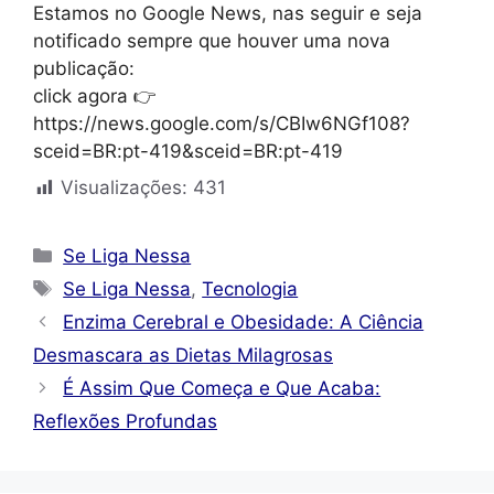
Estamos no Google News, nas seguir e seja
notificado sempre que houver uma nova
publicação:
click agora 👉
https://news.google.com/s/CBIw6NGf108?
sceid=BR:pt-419&sceid=BR:pt-419
Visualizações:
431
Categorias
Se Liga Nessa
Tags
Se Liga Nessa
,
Tecnologia
Enzima Cerebral e Obesidade: A Ciência
Desmascara as Dietas Milagrosas
É Assim Que Começa e Que Acaba:
Reflexões Profundas