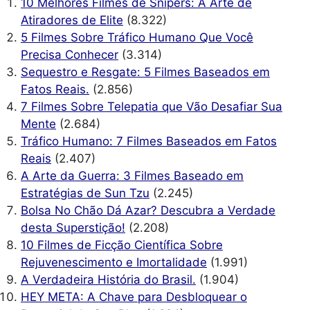
10 Melhores Filmes de Snipers: A Arte de
Atiradores de Elite
(8.322)
5 Filmes Sobre Tráfico Humano Que Você
Precisa Conhecer
(3.314)
Sequestro e Resgate: 5 Filmes Baseados em
Fatos Reais.
(2.856)
7 Filmes Sobre Telepatia que Vão Desafiar Sua
Mente
(2.684)
Tráfico Humano: 7 Filmes Baseados em Fatos
Reais
(2.407)
A Arte da Guerra: 3 Filmes Baseado em
Estratégias de Sun Tzu
(2.245)
Bolsa No Chão Dá Azar? Descubra a Verdade
desta Superstição!
(2.208)
10 Filmes de Ficção Científica Sobre
Rejuvenescimento e Imortalidade
(1.991)
A Verdadeira História do Brasil.
(1.904)
HEY META: A Chave para Desbloquear o