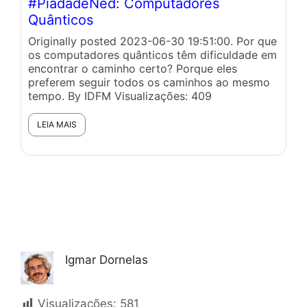
#PiadadeNed: Computadores
#
Quânticos
Or
a 
Originally posted 2023-06-30 19:51:00. Por que
co
os computadores quânticos têm dificuldade em
encontrar o caminho certo? Porque eles
preferem seguir todos os caminhos ao mesmo
tempo. By IDFM Visualizações: 409
LEIA MAIS
Igmar Dornelas
Visualizações:
581