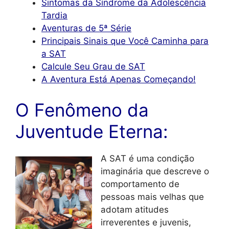
Sintomas da Síndrome da Adolescência
Tardia
Aventuras de 5ª Série
Principais Sinais que Você Caminha para
a SAT
Calcule Seu Grau de SAT
A Aventura Está Apenas Começando!
O Fenômeno da
Juventude Eterna:
A SAT é uma condição
imaginária que descreve o
comportamento de
pessoas mais velhas que
adotam atitudes
irreverentes e juvenis,