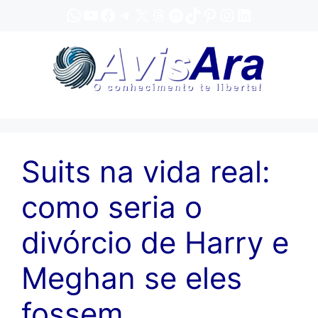
Pular
WhatsApp
YouTube
Facebook
Telegram
X
Threads
Spotify
TikTok
Pinterest
Instagram
LinkedIn
para
o
conteúdo
Suits na vida real:
como seria o
divórcio de Harry e
Meghan se eles
fossem