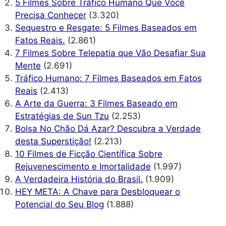
5 Filmes Sobre Tráfico Humano Que Você
Precisa Conhecer
(3.320)
Sequestro e Resgate: 5 Filmes Baseados em
Fatos Reais.
(2.861)
7 Filmes Sobre Telepatia que Vão Desafiar Sua
Mente
(2.691)
Tráfico Humano: 7 Filmes Baseados em Fatos
Reais
(2.413)
A Arte da Guerra: 3 Filmes Baseado em
Estratégias de Sun Tzu
(2.253)
Bolsa No Chão Dá Azar? Descubra a Verdade
desta Superstição!
(2.213)
10 Filmes de Ficção Científica Sobre
Rejuvenescimento e Imortalidade
(1.997)
A Verdadeira História do Brasil.
(1.909)
HEY META: A Chave para Desbloquear o
Potencial do Seu Blog
(1.888)