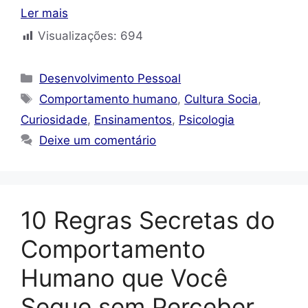
Ler mais
Visualizações:
694
Categorias
Desenvolvimento Pessoal
Tags
Comportamento humano
,
Cultura Socia
,
Curiosidade
,
Ensinamentos
,
Psicologia
Deixe um comentário
10 Regras Secretas do
Comportamento
Humano que Você
Segue sem Perceber