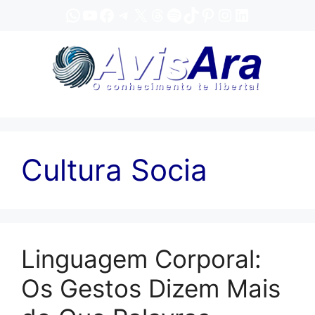
Pular
WhatsApp
YouTube
Facebook
Telegram
X
Threads
Spotify
TikTok
Pinterest
Instagram
LinkedIn
para
o
conteúdo
Cultura Socia
Linguagem Corporal:
Os Gestos Dizem Mais