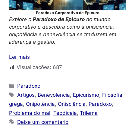
Paradoxo Corporativo de Epicuro
Explore o
Paradoxo de Epicuro
no mundo
corporativo e descubra como a onisciência,
onipotência e benevolência se traduzem em
liderança e gestão.
Ler mais
Visualizações:
687
Categorias
Paradoxo
Tags
Artigos
,
Benevolência
,
Epicurismo
,
Filosofia
grega
,
Onipotência
,
Onisciência
,
Paradoxo
,
Problema do mal
,
Teodiceia
,
Trilema
Deixe um comentário