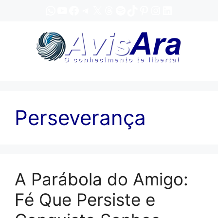
Pular
WhatsApp
YouTube
Facebook
Telegram
X
Threads
Spotify
TikTok
Pinterest
Instagram
LinkedIn
para
o
conteúdo
Perseverança
A Parábola do Amigo:
Fé Que Persiste e