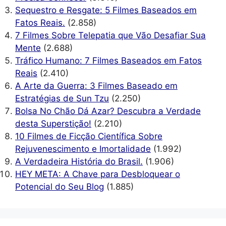
Sequestro e Resgate: 5 Filmes Baseados em
Fatos Reais.
(2.858)
7 Filmes Sobre Telepatia que Vão Desafiar Sua
Mente
(2.688)
Tráfico Humano: 7 Filmes Baseados em Fatos
Reais
(2.410)
A Arte da Guerra: 3 Filmes Baseado em
Estratégias de Sun Tzu
(2.250)
Bolsa No Chão Dá Azar? Descubra a Verdade
desta Superstição!
(2.210)
10 Filmes de Ficção Científica Sobre
Rejuvenescimento e Imortalidade
(1.992)
A Verdadeira História do Brasil.
(1.906)
HEY META: A Chave para Desbloquear o
Potencial do Seu Blog
(1.885)