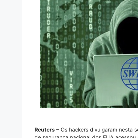
Reuters
–
Os hackers divulgaram nesta s
de segurança nacional dos EUA acessou 