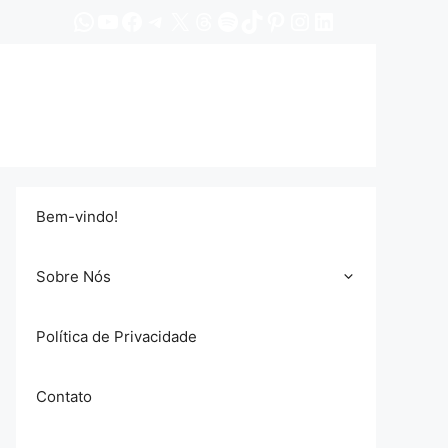
WhatsApp
YouTube
Facebook
Telegram
X
Threads
Spotify
TikTok
Pinterest
Instagram
LinkedIn
Bem-vindo!
Sobre Nós
Política de Privacidade
Contato