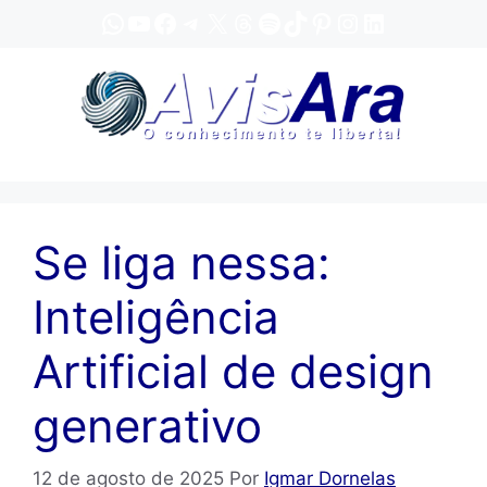
Pular
WhatsApp
YouTube
Facebook
Telegram
X
Threads
Spotify
TikTok
Pinterest
Instagram
LinkedIn
para
o
conteúdo
Se liga nessa:
Inteligência
Artificial de design
generativo
12 de agosto de 2025
Por
Igmar Dornelas