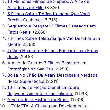
10 Melhores Filmes de Snipers: A Arte de
Atiradores de Elite
(8.325)
5 Filmes Sobre Tráfico Humano Que Você
Precisa Conhecer
(3.316)
Sequestro e Resgate: 5 Filmes Baseados em
Fatos Reais.
(2.858)
7 Filmes Sobre Telepatia que Vão Desafiar Sua
Mente
(2.688)
Tráfico Humano: 7 Filmes Baseados em Fatos
Reais
(2.410)
A Arte da Guerra: 3 Filmes Baseado em
Estratégias de Sun Tzu
(2.250)
Bolsa No Chão Dá Azar? Descubra a Verdade
desta Superstição!
(2.211)
10 Filmes de Ficção Científica Sobre
Rejuvenescimento e Imortalidade
(1.993)
A Verdadeira História do Brasil.
(1.906)
HEY META: A Chave para Desbloquear o