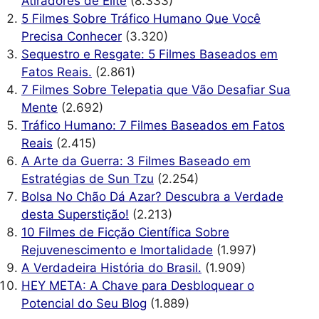
Atiradores de Elite
(8.333)
5 Filmes Sobre Tráfico Humano Que Você
Precisa Conhecer
(3.320)
Sequestro e Resgate: 5 Filmes Baseados em
Fatos Reais.
(2.861)
7 Filmes Sobre Telepatia que Vão Desafiar Sua
Mente
(2.692)
Tráfico Humano: 7 Filmes Baseados em Fatos
Reais
(2.415)
A Arte da Guerra: 3 Filmes Baseado em
Estratégias de Sun Tzu
(2.254)
Bolsa No Chão Dá Azar? Descubra a Verdade
desta Superstição!
(2.213)
10 Filmes de Ficção Científica Sobre
Rejuvenescimento e Imortalidade
(1.997)
A Verdadeira História do Brasil.
(1.909)
HEY META: A Chave para Desbloquear o
Potencial do Seu Blog
(1.889)