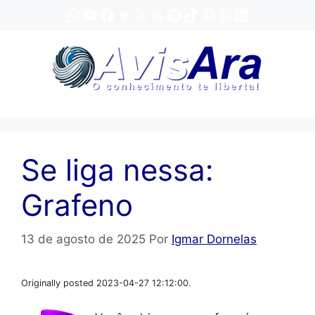
Pular
WhatsApp
YouTube
Facebook
Telegram
X
Threads
Spotify
TikTok
Pinterest
Instagram
LinkedIn
para
o
conteúdo
Se liga nessa:
Grafeno
13 de agosto de 2025
Por
Igmar Dornelas
Originally posted 2023-04-27 12:12:00.