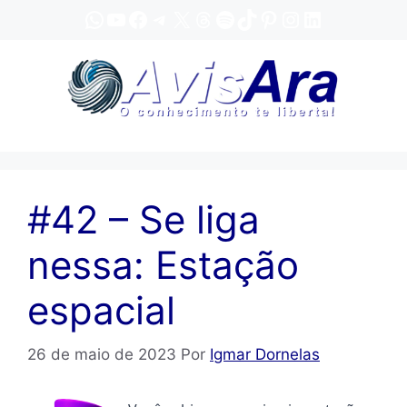
Pular
WhatsApp
YouTube
Facebook
Telegram
X
Threads
Spotify
TikTok
Pinterest
Instagram
LinkedIn
para
o
conteúdo
#42 – Se liga
nessa: Estação
espacial
26 de maio de 2023
Por
Igmar Dornelas