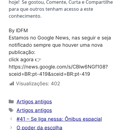
hoje!  Se gostou, Comente, Curta e Compartilhe 
para que outros tenham acesso a este 
conhecimento.
By IDFM
Estamos no Google News, nas seguir e seja
notificado sempre que houver uma nova
publicação:
click agora 👉
https://news.google.com/s/CBIw6NGf108?
sceid=BR:pt-419&sceid=BR:pt-419
Visualizações:
402
Categorias
Artigos antigos
Tags
Artigos antigos
#41 – Se liga nessa: Ônibus espacial
O poder da escolha