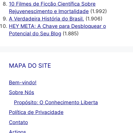
10 Filmes de Ficção Científica Sobre
Rejuvenescimento e Imortalidade
(1.992)
A Verdadeira História do Brasil.
(1.906)
HEY META: A Chave para Desbloquear o
Potencial do Seu Blog
(1.885)
MAPA DO SITE
Bem-vindo!
Sobre Nós
Propósito: O Conhecimento Liberta
Política de Privacidade
Contato
Artigos