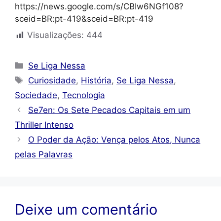
https://news.google.com/s/CBIw6NGf108?
sceid=BR:pt-419&sceid=BR:pt-419
Visualizações:
444
Categorias
Se Liga Nessa
Tags
Curiosidade
,
História
,
Se Liga Nessa
,
Sociedade
,
Tecnologia
Se7en: Os Sete Pecados Capitais em um
Thriller Intenso
O Poder da Ação: Vença pelos Atos, Nunca
pelas Palavras
Deixe um comentário