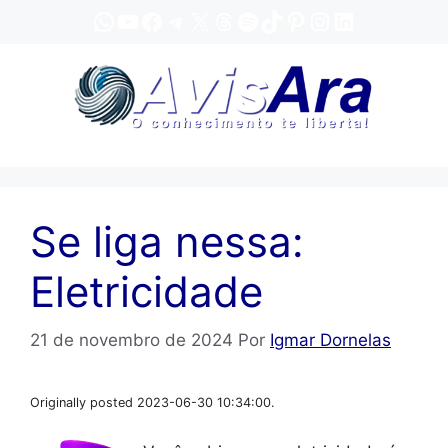
Pular
WhatsApp
YouTube
Facebook
Telegram
X
Threads
Spotify
TikTok
Pinterest
Instagram
LinkedIn
para
o
conteúdo
Se liga nessa:
Eletricidade
21 de novembro de 2024
Por
Igmar Dornelas
Originally posted 2023-06-30 10:34:00.