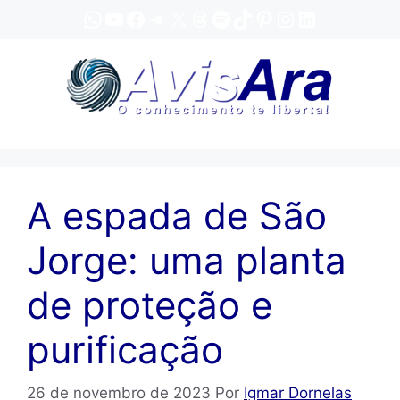
Pular
WhatsApp
YouTube
Facebook
Telegram
X
Threads
Spotify
TikTok
Pinterest
Instagram
LinkedIn
para
o
conteúdo
A espada de São
Jorge: uma planta
de proteção e
purificação
26 de novembro de 2023
Por
Igmar Dornelas