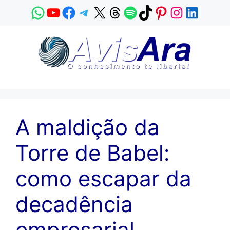
Pular
WhatsApp
YouTube
Facebook
Telegram
X
Threads
Spotify
TikTok
Pinterest
Instagram
LinkedI
para
o
conteúdo
A maldição da
Torre de Babel:
como escapar da
decadência
empresarial