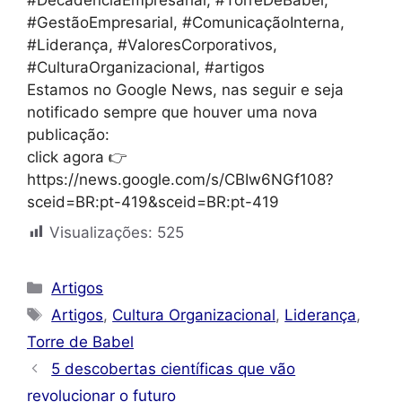
#DecadênciaEmpresarial, #TorreDeBabel,
#GestãoEmpresarial, #ComunicaçãoInterna,
#Liderança, #ValoresCorporativos,
#CulturaOrganizacional, #artigos
Estamos no Google News, nas seguir e seja
notificado sempre que houver uma nova
publicação:
click agora 👉
https://news.google.com/s/CBIw6NGf108?
sceid=BR:pt-419&sceid=BR:pt-419
Visualizações:
525
Categorias
Artigos
Tags
Artigos
,
Cultura Organizacional
,
Liderança
,
Torre de Babel
5 descobertas científicas que vão
revolucionar o futuro