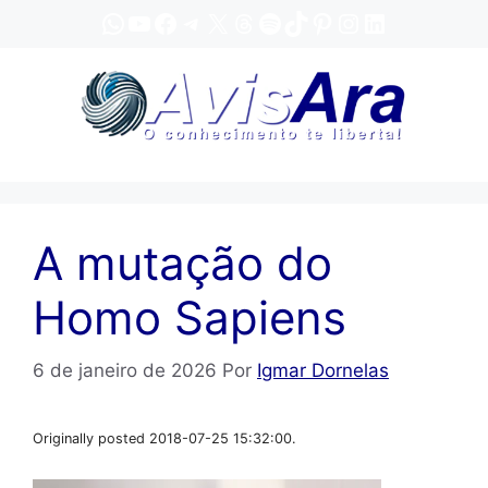
Pular
WhatsApp
YouTube
Facebook
Telegram
X
Threads
Spotify
TikTok
Pinterest
Instagram
LinkedIn
para
o
conteúdo
A mutação do
Homo Sapiens
6 de janeiro de 2026
Por
Igmar Dornelas
Originally posted 2018-07-25 15:32:00.