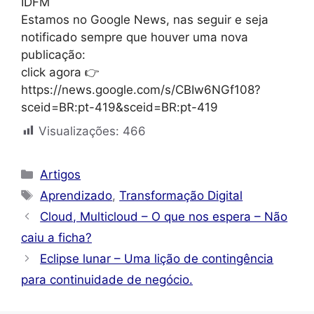
IDFM
Estamos no Google News, nas seguir e seja
notificado sempre que houver uma nova
publicação:
click agora 👉
https://news.google.com/s/CBIw6NGf108?
sceid=BR:pt-419&sceid=BR:pt-419
Visualizações:
466
Categorias
Artigos
Tags
Aprendizado
,
Transformação Digital
Cloud, Multicloud – O que nos espera – Não
caiu a ficha?
Eclipse lunar – Uma lição de contingência
para continuidade de negócio.