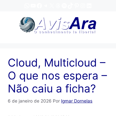
Pular
WhatsApp
YouTube
Facebook
Telegram
X
Threads
Spotify
TikTok
Pinterest
Instagram
LinkedIn
para
o
conteúdo
Cloud, Multicloud –
O que nos espera –
Não caiu a ficha?
6 de janeiro de 2026
Por
Igmar Dornelas