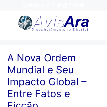
Pular
WhatsApp
YouTube
Facebook
Telegram
X
Threads
Spotify
TikTok
Pinterest
Instagram
LinkedIn
para
o
conteúdo
A Nova Ordem
Mundial e Seu
Impacto Global –
Entre Fatos e
Ficção