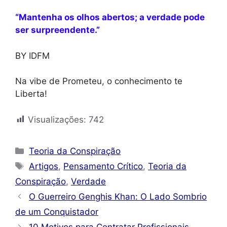
“Mantenha os olhos abertos; a verdade pode
ser surpreendente.”
BY IDFM
Na vibe de Prometeu, o conhecimento te
Liberta!
Visualizações:
742
Categorias
Teoria da Conspiração
Tags
Artigos
,
Pensamento Crítico
,
Teoria da
Conspiração
,
Verdade
O Guerreiro Genghis Khan: O Lado Sombrio
de um Conquistador
10 Motivos para Contratar Profissionais