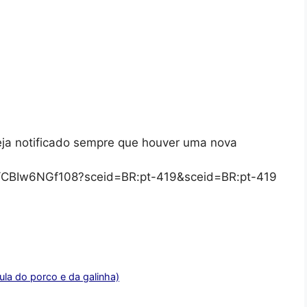
eja notificado sempre que houver uma nova
/s/CBIw6NGf108?sceid=BR:pt-419&sceid=BR:pt-419
la do porco e da galinha)