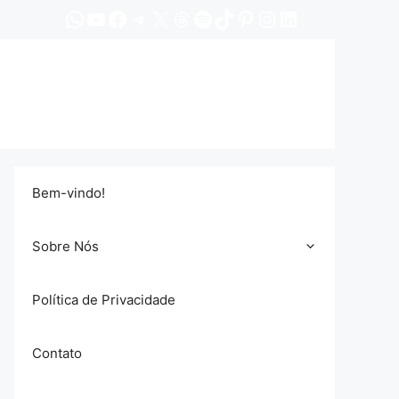
WhatsApp
YouTube
Facebook
Telegram
X
Threads
Spotify
TikTok
Pinterest
Instagram
LinkedIn
Bem-vindo!
Sobre Nós
Política de Privacidade
Contato